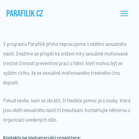
Přeskočit
PARAFILIK.CZ
na
obsah
V programu Parafilik přímo nepracujeme s oběťmi sexuálního
násilí. Snažíme se přispět ke snížení míry sexuálně motivované
trestné činnosti preventivní prací s lidmi, kteří mohou být ve
vyšším riziku, že se sexuálně motivovaného trestného činu
dopustí.
Pokud nevíte, kam se obrátit, či hledáte pomoc pro osoby, které
jsou obětí sexuálního násilí či zneužívání, kontaktujte některou z
organizací uvedených níže.
Kontakty na spolupracující organizace: