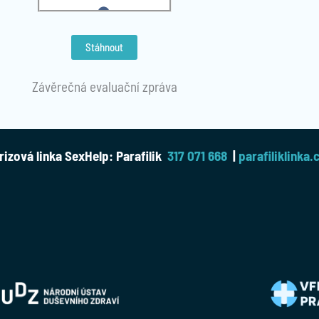
Stáhnout
Závěrečná evaluační zpráva
rizová linka SexHelp: Parafilik
317 071 668
|
parafiliklinka.