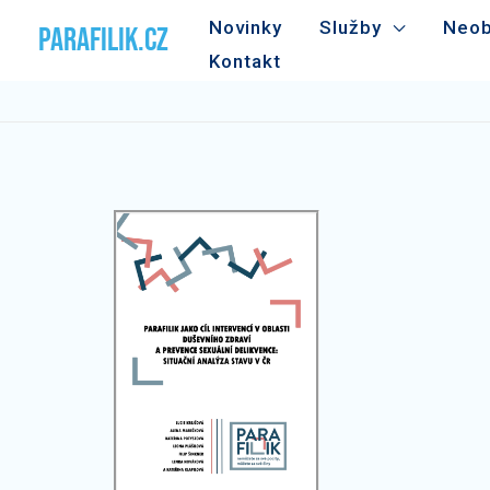
Přeskočit
Novinky
Služby
Neob
PARAFILIK.CZ
na
Kontakt
obsah