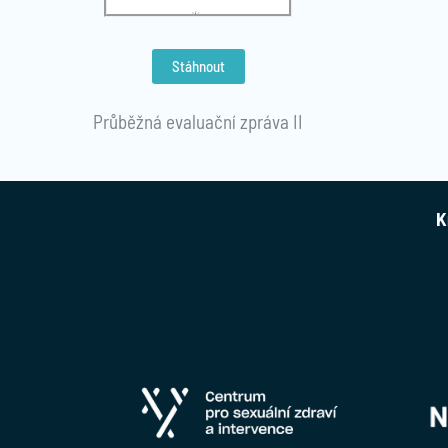
Stáhnout
Průběžná evaluační zpráva II
K