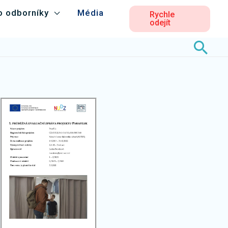
o odborníky
Média
Rychle
odejít
Hled