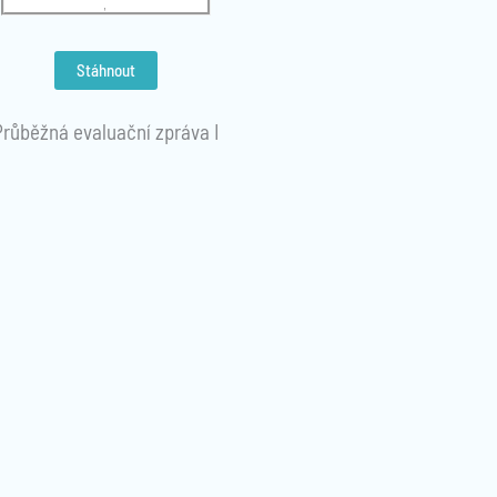
Stáhnout
Průběžná evaluační zpráva I