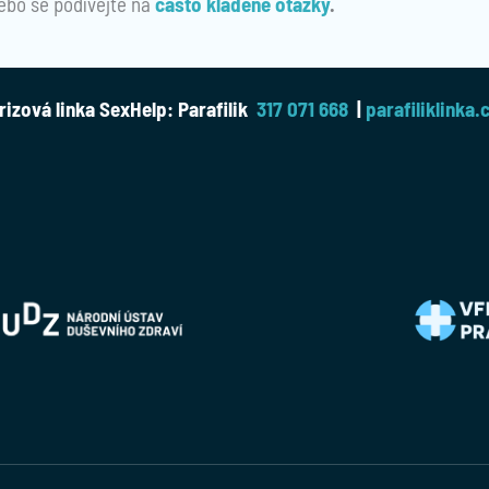
ebo se podívejte na
často kladené otázky
.
rizová linka SexHelp: Parafilik
317 071 668
|
parafiliklinka.