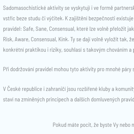
Sadomasochistické aktivity se vyskytují i ve formě partner
vstříc beze studu či výčitek. K zajištění bezpečnosti existuj
pravidel: Safe, Sane, Consensual, které lze volně přeložit 
Risk, Aware, Consensual, Kink. Ty se dají volně vyložit tak,
konkrétní praktikou i riziky, souhlasí s takovým chováním a 
Při dodržování pravidel mohou tyto aktivity pro mnohé páry 
V České republice i zahraničí jsou rozšířené kluby a komun
staví na zmíněných principech a dalších domluvených pravide
Pokud máte pocit, že byste Vy nebo ně