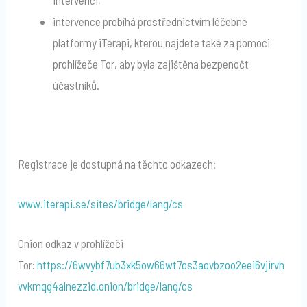
intervenci,
intervence probíhá prostřednictvím léčebné
platformy iTerapi, kterou najdete také za pomoci
prohlížeče Tor, aby byla zajištěna bezpenočt
účastníků.
Registrace je dostupná na těchto odkazech:
www.iterapi.se/sites/bridge/lang/cs
Onion odkaz v prohlížeči
Tor:
https://6wvybf7ub3xk5ow66wt7os3aovbzoo2eei6vjirvh
vvkmqg4alnezzid.onion/bridge/lang/cs