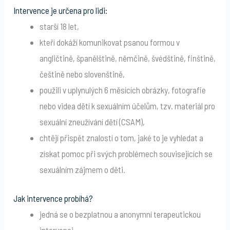
Intervence je určena pro lidi:
starší 18 let,
kteří dokáží komunikovat psanou formou v
angličtině, španělštině, němčině, švédštině, finštině,
češtině nebo slovenštině,
použili v uplynulých 6 měsících obrázky, fotografie
nebo videa dětí k sexuálním účelům, tzv. materiál pro
sexuální zneužívání dětí (CSAM),
chtějí přispět znalostí o tom, jaké to je vyhledat a
získat pomoc při svých problémech souvisejících se
sexuálním zájmem o děti.
Jak intervence probíhá?
jedná se o bezplatnou a anonymní terapeutickou