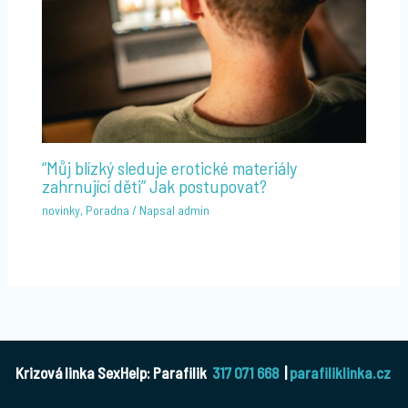
“Můj blízký sleduje erotické materiály
zahrnující děti” Jak postupovat?
novinky
,
Poradna
/ Napsal
admin
Krizová linka SexHelp: Parafilik
317 071 668
|
parafiliklinka.cz