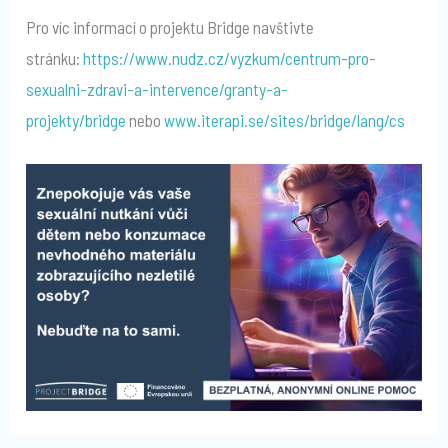
Pro víc informací o projektu Bridge navštivte
stránku:
https://www.nudz.cz/vyzkum/centrum-pro-
sexualni-zdravi-a-intervence/granty-a-
projekty/bridge
nebo
www.iterapi.se/sites/bridge/lang/cs