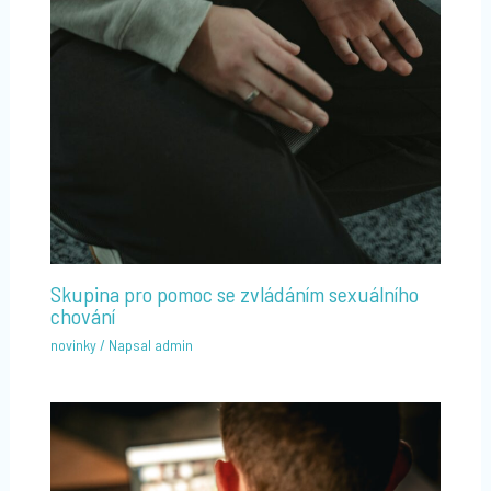
Skupina pro pomoc se zvládáním sexuálního
chování
novinky
/ Napsal
admin